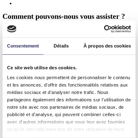
Comment pouvons-nous vous assister ?
Chez Intellident, nous sommes prêts à compléter votre flux de travail
à tout moment et en sur mesure. De plus, nous garantissons
pleinement le résultat final livré. Tant pour la pièce que pour
Consentement
Détails
À propos des cookies
l’implant qui l’accompagne.
Une question, un conseil, pour vous ou votre patient ? Rendez-vous
sur notre
page de contact
ou au 011/151.150.
Ce site web utilise des cookies.
Services
Les cookies nous permettent de personnaliser le contenu
Conception
et les annonces, d'offrir des fonctionnalités relatives aux
Production
médias sociaux et d'analyser notre trafic. Nous
Matériel et logiciels
Assistance
partageons également des informations sur l'utilisation de
notre site avec nos partenaires de médias sociaux, de
À propos de nous
publicité et d'analyse, qui peuvent combiner celles-ci
Actualités
Contact
avec d'autres informations que vous leur avez fournies
MyIntellident
ou qu'ils ont collectées lors de votre utilisation de leurs
services.
Contactez-nous