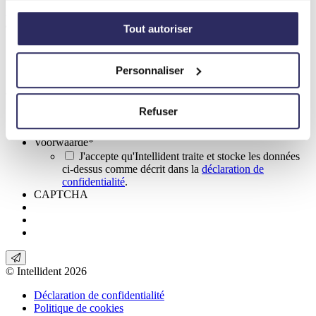
+32 (0)11 151 150
info@intellident.be
Eikenenweg 71
3520 Zonhoven
Tout autoriser
Belgique
Inscrivez-vous pour la newsletter!
Personnaliser
Je veux rester informé.
Refuser
E-mailadress
*
Voorwaarde
*
J'accepte qu'Intellident traite et stocke les données
ci-dessus comme décrit dans la
déclaration de
confidentialité
.
CAPTCHA
© Intellident 2026
Déclaration de confidentialité
Politique de cookies