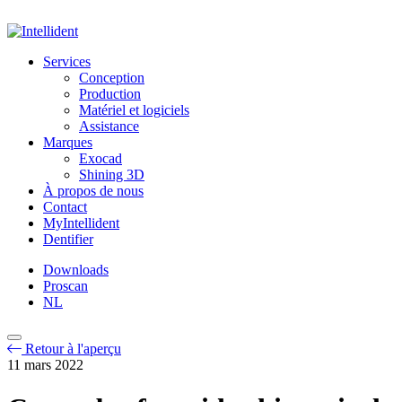
Services
Conception
Production
Matériel et logiciels
Assistance
Marques
Exocad
Shining 3D
À propos de nous
Contact
MyIntellident
Dentifier
Downloads
Proscan
NL
Retour à l'aperçu
11 mars 2022